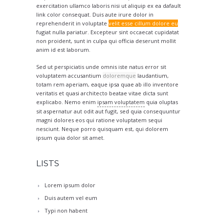
exercitation ullamco laboris nisi ut aliquip ex ea dafault
link color consequat. Duis aute irure dolor in
reprehenderit in voluptate
velit esse cillum dolore eu
fugiat nulla pariatur. Excepteur sint occaecat cupidatat
non proident, sunt in culpa qui officia deserunt mollit
anim id est laborum.
Sed ut perspiciatis unde omnis iste natus error sit
voluptatem accusantium
doloremque
laudantium,
totam rem aperiam, eaque ipsa quae ab illo inventore
veritatis et quasi architecto beatae vitae dicta sunt
explicabo. Nemo enim
ipsam voluptatem
quia oluptas
sit aspernatur aut odit aut fugit, sed quia consequuntur
magni dolores eos qui ratione voluptatem sequi
nesciunt. Neque porro quisquam est, qui dolorem
ipsum quia dolor sit amet.
LISTS
Lorem ipsum dolor
Duis autem vel eum
Typi non habent