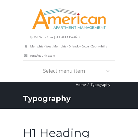
M-F 9am- 4pm | SE HABLA ESPAÑOL
Memphis - West Memphis - Orlando - Cocoa - Zephyrhills
rent@aaunits.com
Select menu item
Home
Typography
Typography
H1 Heading