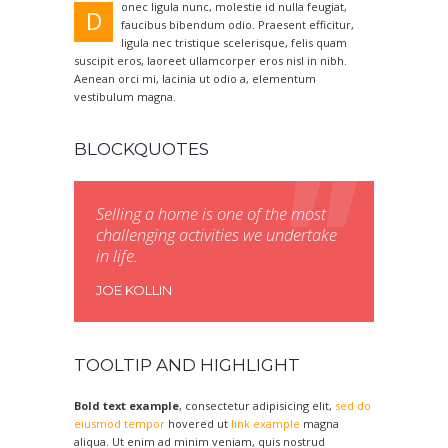
onec ligula nunc, molestie id nulla feugiat,
D
faucibus bibendum odio. Praesent efficitur,
ligula nec tristique scelerisque, felis quam
suscipit eros, laoreet ullamcorper eros nisl in nibh.
Aenean orci mi, lacinia ut odio a, elementum
vestibulum magna.
BLOCKQUOTES
Selling a home is one of the most
challenging activities we undertake
in life.
JOE KOLLIN
TOOLTIP AND HIGHLIGHT
Bold text example
, consectetur adipisicing elit,
sed do
eiusmod tempor
hovered ut
link example
magna
aliqua. Ut enim ad minim veniam, quis nostrud