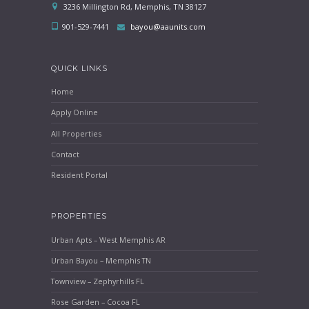
3236 Millington Rd, Memphis, TN 38127
901-529-7441
bayou@aaunits.com
QUICK LINKS
Home
Apply Online
All Properties
Contact
Resident Portal
PROPERTIES
Urban Apts – West Memphis AR
Urban Bayou – Memphis TN
Townview – Zephyrhills FL
Rose Garden – Cocoa FL