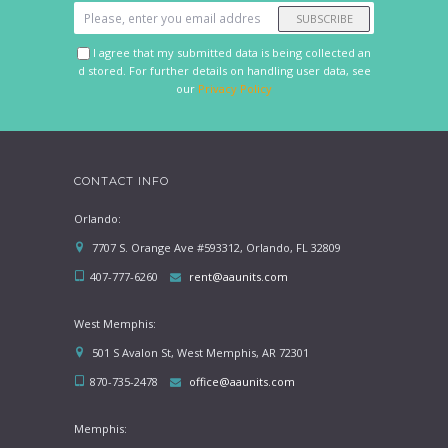
SUBSCRIBE
I agree that my submitted data is being collected an
d stored. For further details on handling user data, see
our
Privacy Policy
CONTACT INFO
Orlando:
7707 S. Orange Ave #593312, Orlando, FL 32809
407-777-6260
rent@aaunits.com
West Memphis:
501 S Avalon St, West Memphis, AR 72301
870-735-2478
office@aaunits.com
Memphis: